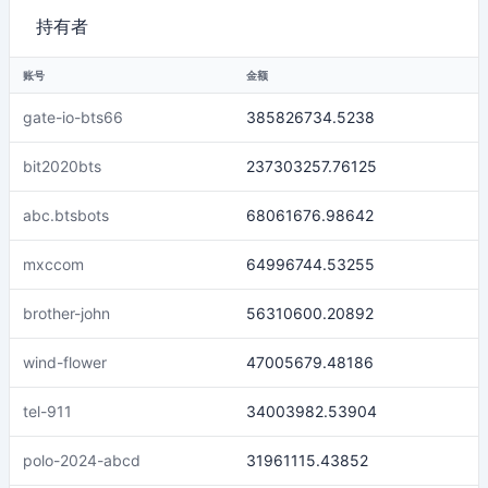
持有者
账号
金额
gate-io-bts66
385826734.5238
bit2020bts
237303257.76125
abc.btsbots
68061676.98642
mxccom
64996744.53255
brother-john
56310600.20892
wind-flower
47005679.48186
tel-911
34003982.53904
polo-2024-abcd
31961115.43852