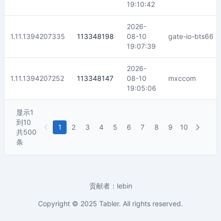
19:10:42
2026-
1.11.1394207335
113348198
08-10
gate-io-bts66
19:07:39
2026-
1.11.1394207252
113348147
08-10
mxccom
19:05:06
显示
1
到
10
1
2
3
4
5
6
7
8
9
10
共
500
条
贡献者：lebin
Copyright © 2025
Tabler
. All rights reserved.